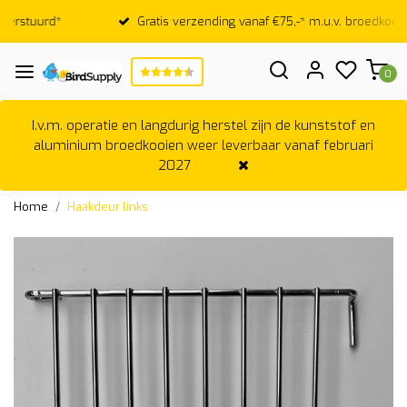
Gratis verzending vanaf €75,-* m.u.v. broedkooien
0
I.v.m. operatie en langdurig herstel zijn de kunststof en
aluminium broedkooien weer leverbaar vanaf februari
2027
Home
Haakdeur links