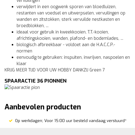
vervuilingen
verwijdert in een oogwenk sporen van bloedluizen,
restanten van voedsel en uitwerpselen, vervuilingen op
wanden en zitstokken, sterk vervuilde nestkasten en
broedblokken, ...
ideaal voor gebruik in kweekkooien, T.T.-kooien,
africhtingskooien, wanden, plafond- en bodemlades, ...
biologisch afbreekbaar - voldoet aan de H.A.C.C.P.-
normen
eenvoudig te gebruiken: inspuiten, inwrijven, naspoelen en
klaar
KRIJG MEER TIJD VOOR UW HOBBY DANKZIJ Green 7
SPAARACTIE 36 PIONNEN
Aanbevolen producten
Op werkdagen; Voor 15:00 uur besteld vandaag verstuurd*