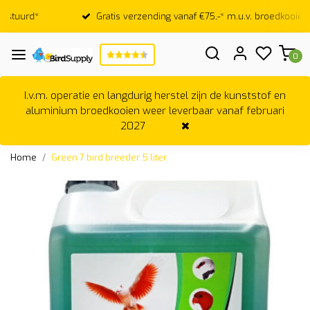
Gratis verzending vanaf €75,-* m.u.v. broedkooien
0
I.v.m. operatie en langdurig herstel zijn de kunststof en
aluminium broedkooien weer leverbaar vanaf februari
2027
Home
Green 7 bird breeder 5 liter