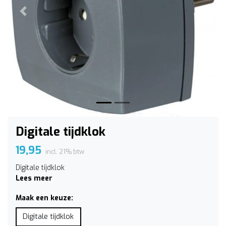
Vorige
Volge
Digitale tijdklok
19,95
incl. 21% btw
Digitale tijdklok
Lees meer
Maak een keuze:
Digitale tijdklok