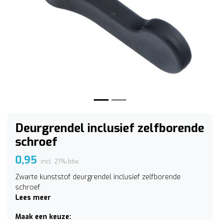
Vorige
Volge
Deurgrendel inclusief zelfborende
schroef
0,95
incl. 21% btw
Zwarte kunststof deurgrendel inclusief zelfborende
schroef
Lees meer
Maak een keuze: