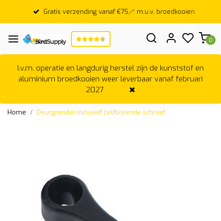
Gratis verzending vanaf €75,-* m.u.v. broedkooien
0
I.v.m. operatie en langdurig herstel zijn de kunststof en
aluminium broedkooien weer leverbaar vanaf februari
2027
Home
Deurgrendel inclusief zelfborende schroef