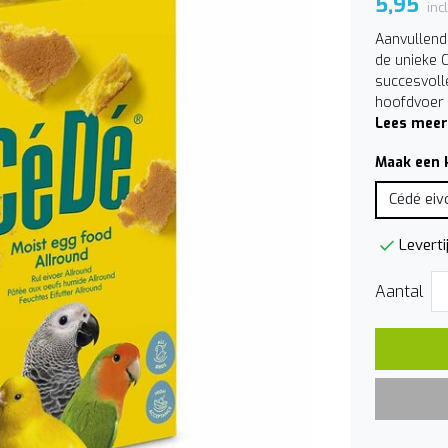
5,95
inc
Aanvullend
de unieke 
succesvoll
hoofdvoer 
Lees meer
Maak een 
Cédé eiv
Leverti
Aantal