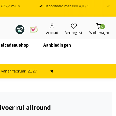
Beoordeeld met een 4,8 / 5
Veilig & Achteraf b
0
Account
Verlanglijst
Winkelwagen
elcadeaushop
Aanbiedingen
r vanaf februari 2027
ivoer rul allround