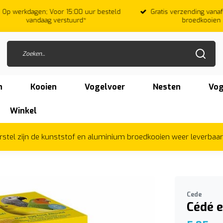
oor 15:00 uur besteld
Gratis verzending vanaf €75,-* m.u.v.
verstuurd*
broedkooien
n
Kooien
Vogelvoer
Nesten
Vog
Winkel
herstel zijn de kunststof en aluminium broedkooien weer leverbaa
Cede
Cédé e