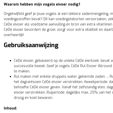
Waarom hebben mijn vogels eivoer nodig?
Ongetwijfeld geef je jouw vogels al een lekkere zadenmengeling, ma
voedingsstoffen bevat? Dit kan voedingstekorten veroorzaken, zek
CéDé eivoer als voedzame aanvulling én bron van extra vitaminen en
CéDé eivoer bevordert de groei, zorgt voor extra vitaliteit en da
overheerlijk!
Gebruiksaanwijzing
CéDé eivoer, gebaseerd op de unieke CéDé eierkoek, bevat a
succesvolle kweek. Geef je vogels CéDé Rul Eivoer Allrou
te maken.
Rul maken met enkele druppels water, gekiemde zaden … R
het dagrantsoen CéDé eivoer verstrekken. Kweekperiode: dage
behoefte CéDé eivoer geven. Vanaf het zelfstandig eten, da
eivoer verstrekken. Ruiperiode: dagelijks max. 25% van het
droog en koel bewaren.
Inhoud: