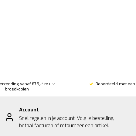
verzending vanaf €75,-* m.u.v.
Beoordeeld met een 
broedkooien
Account
Snel regelen in je account. Volg je bestelling,
betaal facturen of retourneer een artikel.