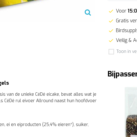
Voor
15:
Gratis ver
Birdsupply
Veilig & 
Toon in ve
Bijpasse
gels
is van de unieke CéDé eicake, bevat alles wat je
s CéDé rul eivoer Allround naast hun hoofdvoer
en, ei en eiproducten (25,4% eieren*), suiker,