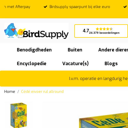
Birdsupply spaarpunt bij elke euro
Op werkdagen; V
vandaag 
4.7
24.379 beoordelingen
Benodigdheden
Buiten
Andere diere
Encyclopedie
Vacature(s)
Blogs
I.v.m. operatie en langdurig 
Home
Cédé eivoer rul allround