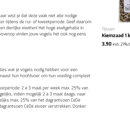
ar wist je dat deze vaak niet alle nodige
er tijdens de rui- of kweekperiode. Geef daarom
 dierlijke eiwitten! Het hoge eiwitgehalte in
Tijssen
arbovenop vinden jouw vogels het ook nog eens
Kiemzaad 1 k
3,90
incl. 21% 
lles wat je vogels nodig hebben voor een
nd naast hun hoofdvoer om hun voeding compleet
ustperiode: 2 à 3 maal per week max. 25% van
lijks, indien mogelijk 2 à 3 maal daags, naar
gelijks max. 25% van het dagrantsoen CéDé
 dagrantsoen CéDé eivoer verstrekken. Donker,