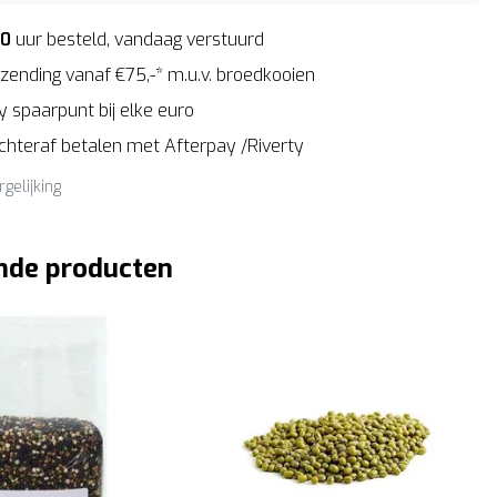
00
uur besteld, vandaag verstuurd
zending vanaf €75,-* m.u.v. broedkooien
 spaarpunt bij elke euro
Achteraf betalen met Afterpay /Riverty
rgelijking
nde producten