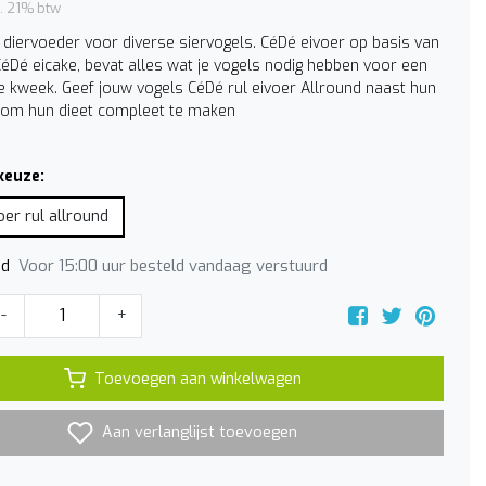
l. 21% btw
 diervoeder voor diverse siervogels. CéDé eivoer op basis van
CéDé eicake, bevat alles wat je vogels nodig hebben voor een
e kweek. Geef jouw vogels CéDé rul eivoer Allround naast hun
om hun dieet compleet te maken
keuze:
oer rul allround
Voor 15:00 uur besteld vandaag verstuurd
jd
-
+
Toevoegen aan winkelwagen
Aan verlanglijst toevoegen