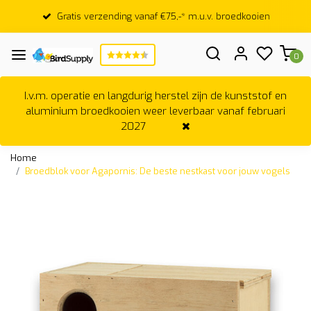
Gratis verzending vanaf €75,-* m.u.v. broedkooien
0
I.v.m. operatie en langdurig herstel zijn de kunststof en
aluminium broedkooien weer leverbaar vanaf februari
2027
Home
Broedblok voor Agapornis: De beste nestkast voor jouw vogels