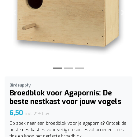
Vorige
Volge
Birdsupply
Broedblok voor Agapornis: De
beste nestkast voor jouw vogels
6,50
incl. 21% btw
Op zoek naar een broedblok voor je agapornis? Ontdek de
beste nestkastjes voor veilig en succesvol broeden. Lees
tips en koop het perfecte broedblok!