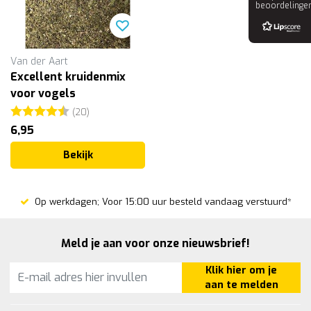
beoordelinge
Van der Aart
Excellent kruidenmix
voor vogels
Beoordeling:
4.5 uit 5 sterren
(20)
6,95
Bekijk
Op werkdagen; Voor 15:00 uur besteld vandaag verstuurd*
Meld je aan voor onze nieuwsbrief!
Klik hier om je
aan te melden