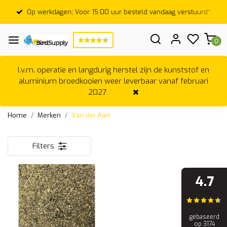
Op werkdagen; Voor 15:00 uur besteld vandaag verstuurd*
0
I.v.m. operatie en langdurig herstel zijn de kunststof en
aluminium broedkooien weer leverbaar vanaf februari
2027
Home
Merken
Van der Aart
Filters
4.7
gebaseerd
op 3174