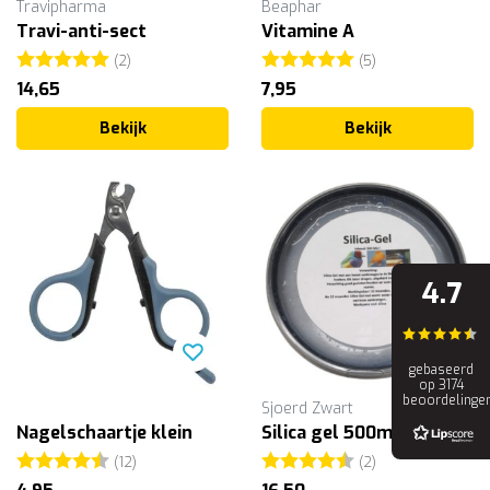
Travipharma
Beaphar
Travi-anti-sect
Vitamine A
Beoordeling:
5.0 uit 5 sterren
Beoordeling:
5.0 uit 5 sterr
(2)
(5)
14,65
7,95
Bekijk
Bekijk
4.7
gebaseerd
op 3174
beoordelinge
Sjoerd Zwart
Nagelschaartje klein
Silica gel 500ml
Beoordeling:
4.5 uit 5 sterren
Beoordeling:
4.5 uit 5 sterr
(12)
(2)