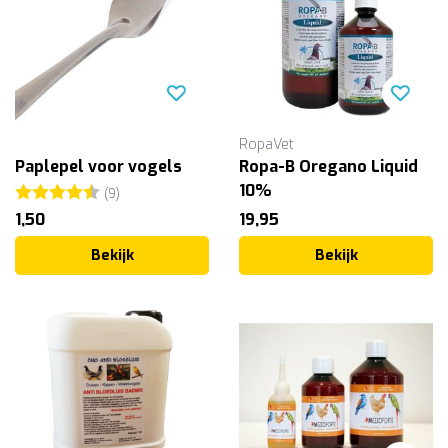
RopaVet
Paplepel voor vogels
Ropa-B Oregano Liquid
Beoordeling:
4.3 uit 5 sterren
10%
(9)
1,50
19,95
Bekijk
Bekijk