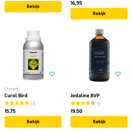
16,95
Bekijk
Bekijk
Comed
Curol Bird
Jodaline BVP
Beoordeling:
5.0 uit 5 sterren
Beoordeling:
4.0 uit 5 sterr
(3)
(1)
15,75
19,50
Bekijk
Bekijk