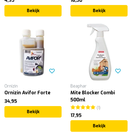
4,95
16,50
Bekijk
Bekijk
Ornizin
Beaphar
Ornizin Avifor Forte
Mite Blocker Combi
500ml
34,95
Beoordeling:
5.0 uit 5 sterr
(1)
Bekijk
17,95
Bekijk