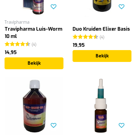
Travipharma
Travipharma Luis-Worm
Duo Kruiden Elixer Basis
10 ml
Beoordeling:
4.3 uit 5 sterr
(4)
Beoordeling:
4.8 uit 5 sterren
(4)
19,95
14,95
Bekijk
Bekijk