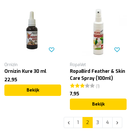
Ornizin
RopaVet
Ornizin Kure 30 ml
RopaBird Feather & Skin
Care Spray (100ml)
22,95
Beoordeling:
3.0 uit 5 sterr
(1)
Bekijk
7,95
Bekijk
1
2
3
4