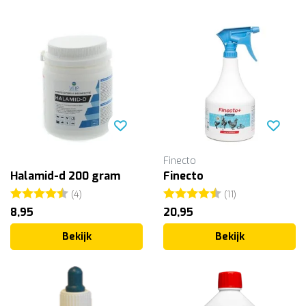
Finecto
Halamid-d 200 gram
Finecto
Beoordeling:
4.5 uit 5 sterren
Beoordeling:
4.7 uit 5 sterr
(4)
(11)
8,95
20,95
Bekijk
Bekijk