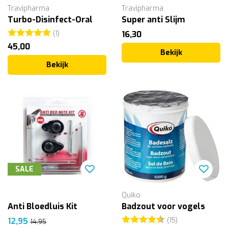
Travipharma
Travipharma
Turbo-Disinfect-Oral
Super anti Slijm
Beoordeling:
5.0 uit 5 sterren
(1)
16,30
45,00
Bekijk
Bekijk
SALE
Quiko
Anti Bloedluis Kit
Badzout voor vogels
Beoordeling:
4.6 uit 5 ster
12,95
(15)
14,95