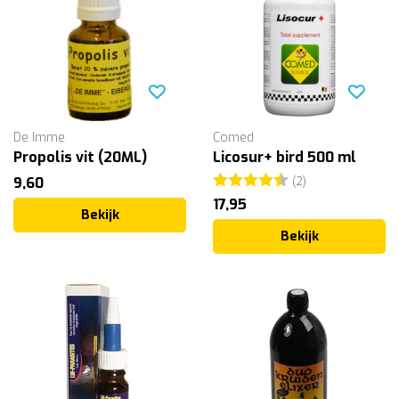
De Imme
Comed
Propolis vit (20ML)
Licosur+ bird 500 ml
Beoordeling:
4.5 uit 5 sterr
9,60
(2)
17,95
Bekijk
Bekijk