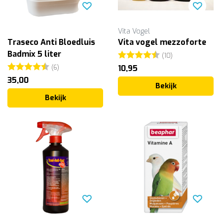
Vita Vogel
Traseco Anti Bloedluis
Vita vogel mezzoforte
Badmix 5 liter
Beoordeling:
4.4 uit 5 ster
(10)
Beoordeling:
4.2 uit 5 sterren
(6)
10,95
35,00
Bekijk
Bekijk