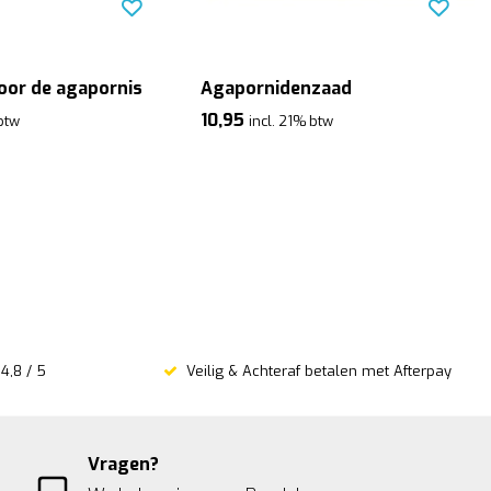
oor de agapornis
Agapornidenzaad
10,95
 btw
incl. 21% btw
4,8 / 5
Veilig & Achteraf betalen met Afterpay
Vragen?