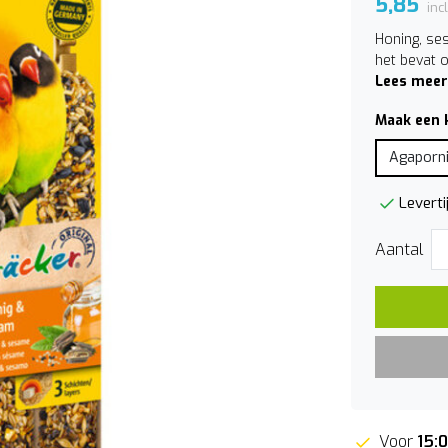
5,85
inc
Honing, se
het bevat 
Lees meer
Maak een 
Agaporni
Leverti
Aantal
Voor
15: