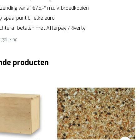
zending vanaf €75,-* m.u.v. broedkooien
 spaarpunt bij elke euro
Achteraf betalen met Afterpay /Riverty
rgelijking
nde producten