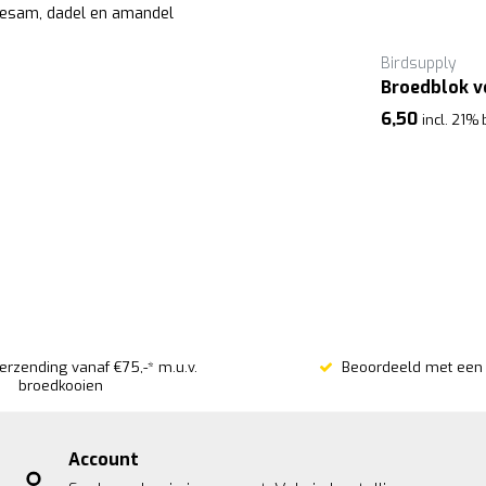
 sesam, dadel en amandel
Birdsupply
Broedblok v
6,50
incl. 21%
verzending vanaf €75,-* m.u.v.
Beoordeeld met een 
broedkooien
Account