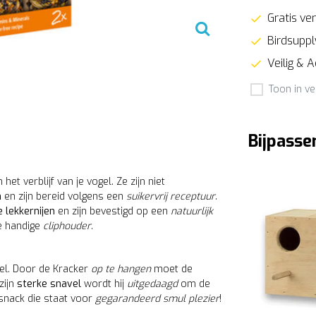
Gratis ver
Birdsupply
Veilig & 
Toon in ve
Bijpasse
n het verblijf van je vogel. Ze zijn niet
n
en zijn bereid volgens een
suikervrij receptuur
.
lekkernijen
en zijn bevestigd op een
natuurlijk
e handige
cliphouder
.
el. Door de Kracker
op te hangen
moet de
zijn
sterke snavel
wordt hij
uitgedaagd
om de
snack die staat voor
gegarandeerd smul plezier
!