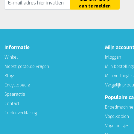
aan te melden
Informatie
Mijn accoun
Winkel
Inloggen
Meest gestelde vragen
Mijn bestelling
Blogs
Mijn verlanglijs
Encyclopedie
Vergelijk prod
Spaaractie
Populaire c
Contact
Broedmachine
Cookieverklaring
Vogelkooien
Vogelhuisjes