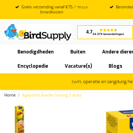
Gratis verzending vanaf €75,-* m.u.v.
Beoordeeld
broedkooien
4.7
24.379 beoordelingen
Benodigdheden
Buiten
Andere diere
Encyclopedie
Vacature(s)
Blogs
I.v.m. operatie en langdurig 
Home
Agapornis kracker honing 2 stuks