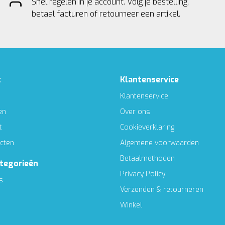
Snel regelen in je account. Volg je bestelling,
betaal facturen of retourneer een artikel.
t
Klantenservice
Klantenservice
en
Over ons
t
Cookieverklaring
ucten
Algemene voorwaarden
Betaalmethoden
ategorieën
Privacy Policy
s
Verzenden & retourneren
Winkel