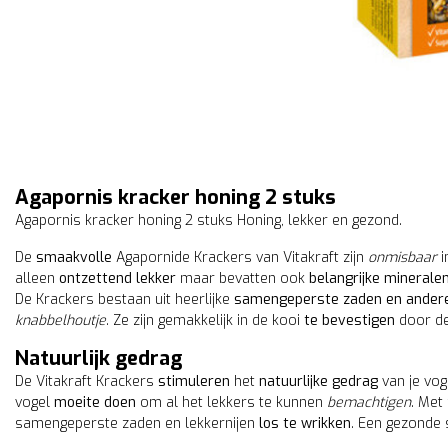
Agapornis kracker honing 2 stuks
Agapornis kracker honing 2 stuks Honing, lekker en gezond.
De
smaakvolle
Agapornide Krackers van Vitakraft zijn
onmisbaar
i
alleen
ontzettend lekker
maar bevatten ook
belangrijke minerale
De Krackers bestaan uit heerlijke
samengeperste zaden en andere 
knabbelhoutje
. Ze zijn gemakkelijk in de kooi
te bevestigen
door d
Natuurlijk gedrag
De Vitakraft Krackers
stimuleren
het
natuurlijke gedrag
van je vog
vogel
moeite doen
om al het lekkers te kunnen
bemachtigen
. Met 
samengeperste zaden en lekkernijen
los te wrikken
. Een gezonde 