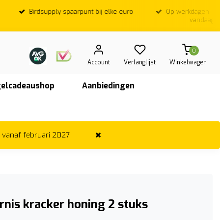
Birdsupply spaarpunt bij elke euro
Op werkdagen; Voor
vandaag ver
0
Account
Verlanglijst
Winkelwagen
elcadeaushop
Aanbiedingen
r vanaf februari 2027
nis kracker honing 2 stuks