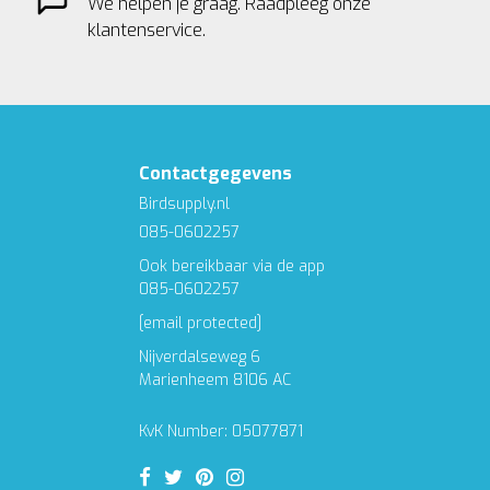
We helpen je graag. Raadpleeg onze
klantenservice.
Contactgegevens
Birdsupply.nl
085-0602257
Ook bereikbaar via de app
085-0602257
[email protected]
Nijverdalseweg 6
Marienheem 8106 AC
KvK Number: 05077871