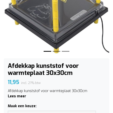
Vorige
Volge
Afdekkap kunststof voor
warmteplaat 30x30cm
11,95
incl. 21% btw
Afdekkap kunststof voor warmteplaat 30x30cm
Lees meer
Maak een keuze: