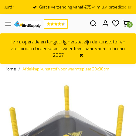
Gratis verzending vanaf €75,-* m.u.v. broedkooien
0
I.v.m. operatie en langdurig herstel zijn de kunststof en
aluminium broedkooien weer leverbaar vanaf februari
2027
Home
Afdekkap kunststof voor warmteplaat 30x30cm