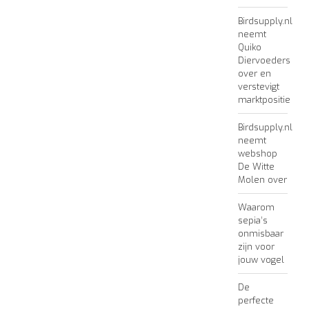
Birdsupply.nl
neemt
Quiko
Diervoeders
over en
verstevigt
marktpositie
Birdsupply.nl
neemt
webshop
De Witte
Molen over
Waarom
sepia’s
onmisbaar
zijn voor
jouw vogel
De
perfecte