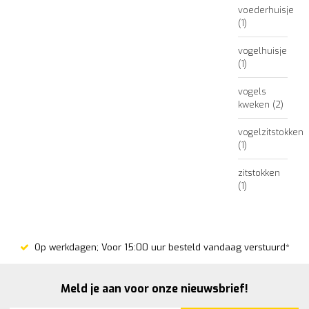
voederhuisje
(1)
vogelhuisje
(1)
vogels
kweken
(2)
vogelzitstokken
(1)
zitstokken
(1)
Op werkdagen; Voor 15:00 uur besteld vandaag verstuurd*
Meld je aan voor onze nieuwsbrief!