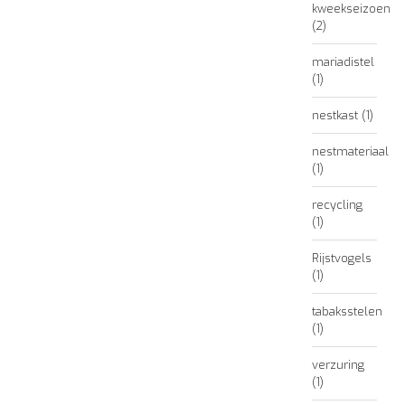
kweekseizoen
(2)
mariadistel
(1)
nestkast
(1)
nestmateriaal
(1)
recycling
(1)
Rijstvogels
(1)
tabaksstelen
(1)
verzuring
(1)