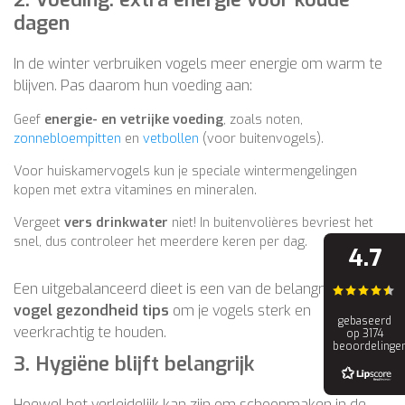
dagen
In de winter verbruiken vogels meer energie om warm te
blijven. Pas daarom hun voeding aan:
Geef
energie- en vetrijke voeding
, zoals noten,
zonnebloempitten
en
vetbollen
(voor buitenvogels).
Voor huiskamervogels kun je speciale wintermengelingen
kopen met extra vitamines en mineralen.
Vergeet
vers drinkwater
niet! In buitenvolières bevriest het
snel, dus controleer het meerdere keren per dag.
4.7
Een uitgebalanceerd dieet is een van de belangrijkste
vogel gezondheid tips
om je vogels sterk en
gebaseerd
veerkrachtig te houden.
op 3174
beoordelinge
3. Hygiëne blijft belangrijk
Hoewel het verleidelijk kan zijn om schoonmaken in de