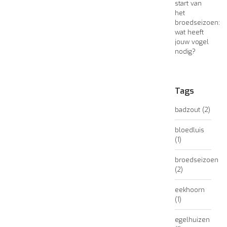
start van
het
broedseizoen:
wat heeft
jouw vogel
nodig?
Tags
badzout
(2)
bloedluis
(1)
broedseizoen
(2)
eekhoorn
(1)
egelhuizen