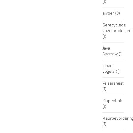
(1)
eivoer
(3)
Gerecyclede
vogelproducten
(1)
Java
Sparrow
(1)
jonge
vogels
(1)
keizersnest
(1)
Kippenhok
(1)
kleurbevorderin
(1)