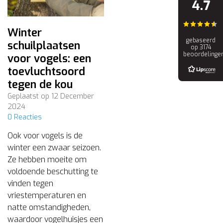
4.7
Winter
gebaseerd
schuilplaatsen
op 3174
beoordelinge
voor vogels: een
toevluchtsoord
tegen de kou
Geplaatst op
12 December
2024
0 Reacties
Ook voor vogels is de
winter een zwaar seizoen.
Ze hebben moeite om
voldoende beschutting te
vinden tegen
vriestemperaturen en
natte omstandigheden,
waardoor vogelhuisjes een