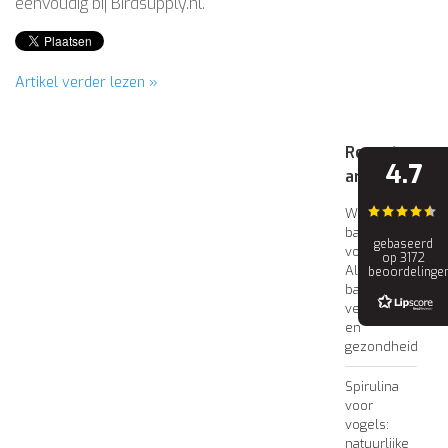
eenvoudig bij Birdsupply.nl.
Artikel verder lezen »
Recente
4.7
artikelen
Waarom
badderen
gebaseerd
vogels?
op 3172
Alles over
beoordelinge
badwater,
verenverzorging
en
gezondheid
Spirulina
voor
vogels:
natuurlijke