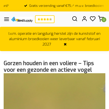
Gratis verzending vanaf €75,-* m.u.v. broedkooien
0
I.v.m. operatie en langdurig herstel zijn de kunststof en
aluminium broedkooien weer leverbaar vanaf februari
2027
Gorzen houden in een voliere – Tips
voor een gezonde en actieve vogel