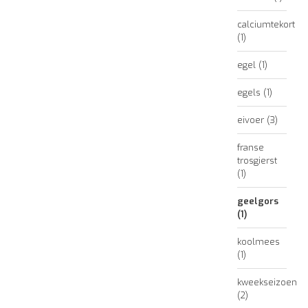
calciumtekort
(1)
egel
(1)
egels
(1)
eivoer
(3)
franse
trosgierst
(1)
geelgors
(1)
koolmees
(1)
kweekseizoen
(2)