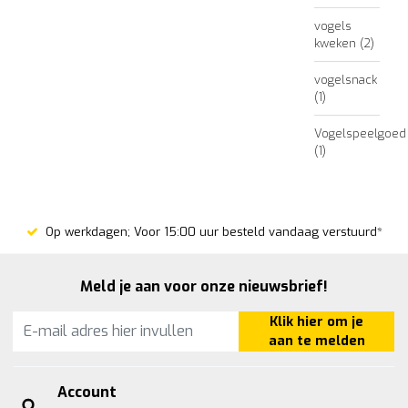
vogels
kweken
(2)
vogelsnack
(1)
Vogelspeelgoed
(1)
Op werkdagen; Voor 15:00 uur besteld vandaag verstuurd*
Meld je aan voor onze nieuwsbrief!
Klik hier om je
aan te melden
Account