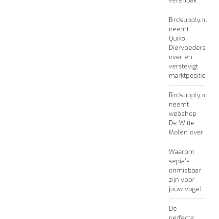
verenpak
Birdsupply.nl
neemt
Quiko
Diervoeders
over en
verstevigt
marktpositie
Birdsupply.nl
neemt
webshop
De Witte
Molen over
Waarom
sepia’s
onmisbaar
zijn voor
jouw vogel
De
perfecte