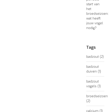
start van
het
broedseizoen:
wat heeft
jouw vogel
nodig?
Tags
badzout
(2)
badzout
duiven
(1)
badzout
vogels
(1)
broedseizoen
(2)
calcium
(1)