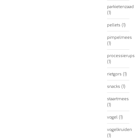
parkietenzaad
(1)
pellets
(1)
pimpelmees
(1)
processierups
(1)
rietgors
(1)
snacks
(1)
staartmees
(1)
vogel
(1)
vogelkruiden
(1)