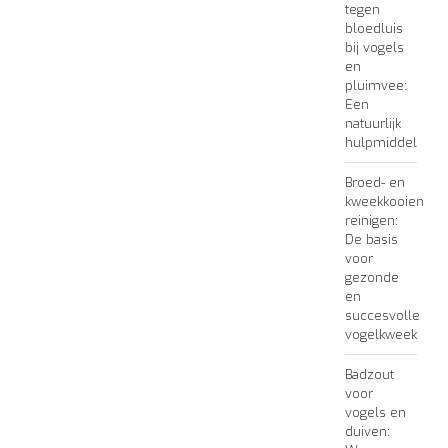
tegen
bloedluis
bij vogels
en
pluimvee:
Een
natuurlijk
hulpmiddel
Broed- en
kweekkooien
reinigen:
De basis
voor
gezonde
en
succesvolle
vogelkweek
Badzout
voor
vogels en
duiven: