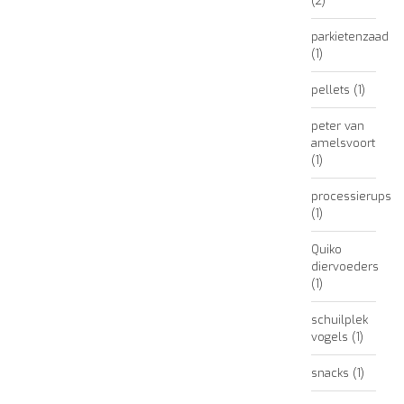
(2)
parkietenzaad
(1)
pellets
(1)
peter van
amelsvoort
(1)
processierups
(1)
Quiko
diervoeders
(1)
schuilplek
vogels
(1)
snacks
(1)