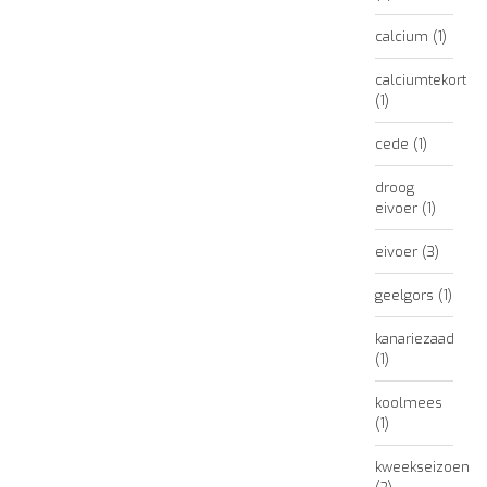
calcium
(1)
calciumtekort
(1)
cede
(1)
droog
eivoer
(1)
eivoer
(3)
geelgors
(1)
kanariezaad
(1)
koolmees
(1)
kweekseizoen