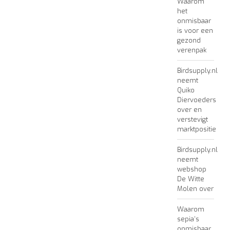
Waarom
het
onmisbaar
is voor een
gezond
verenpak
Birdsupply.nl
neemt
Quiko
Diervoeders
over en
verstevigt
marktpositie
Birdsupply.nl
neemt
webshop
De Witte
Molen over
Waarom
sepia’s
onmisbaar