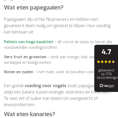
Wat eten papegaaien?
Papegaaien zijn echte fijnproevers en hebben een
gevarieerd dieet nodig om gezond te blijven. Hun voeding
kan bestaan uit:
Pellets van hoge kwaliteit
– dit vormt de basis en bevat alle
noodzakelijke voedingsstoffen.
4.7
Vers fruit en groenten
– denk aan mango, kiwi, wortel, zoete
aardappel en bladgroenten.
gebaseerd
Noten en zaden
– met mate, want ze bevatten veel vet.
op 3174
beoordelinge
Een goede
voeding voor vogels
zoals papegaaien bevat
altijd een balans tussen energie, vitaminen en mineralen.
Te veel vet of suiker kan leiden tot overgewicht of
leverproblemen.
Wat eten kanaries?