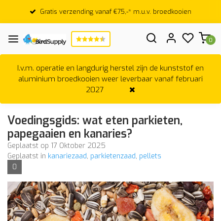
Gratis verzending vanaf €75,-* m.u.v. broedkooien
0
I.v.m. operatie en langdurig herstel zijn de kunststof en
aluminium broedkooien weer leverbaar vanaf februari
2027
Voedingsgids: wat eten parkieten,
papegaaien en kanaries?
Geplaatst op
17 Oktober 2025
Geplaatst in
kanariezaad
,
parkietenzaad
,
pellets
0