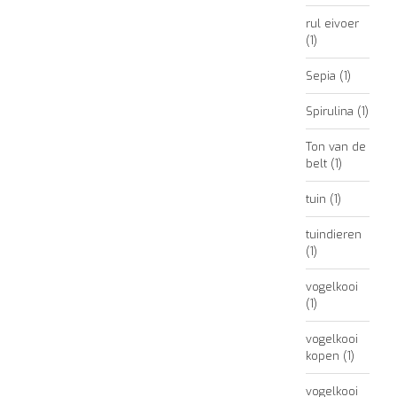
rul eivoer
(1)
Sepia
(1)
Spirulina
(1)
Ton van de
belt
(1)
tuin
(1)
tuindieren
(1)
vogelkooi
(1)
vogelkooi
kopen
(1)
vogelkooi