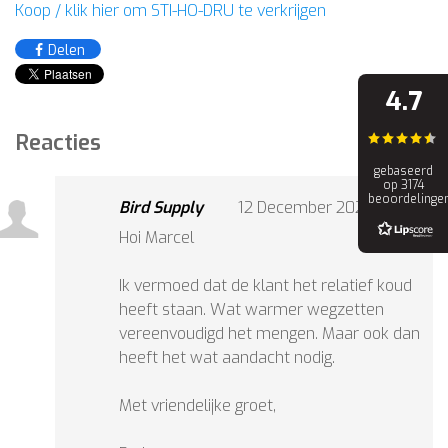
Koop / klik hier om STI-HO-DRU te verkrijgen
Delen
4.7
Reacties
gebaseerd
op 3174
beoordelinge
Bird Supply
12 December 2024 at 18:44
Hoi Marcel
Ik vermoed dat de klant het relatief koud
heeft staan. Wat warmer wegzetten
vereenvoudigd het mengen. Maar ook dan
heeft het wat aandacht nodig.
Met vriendelijke groet,