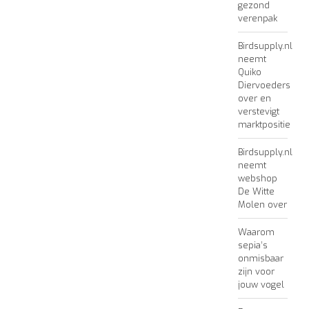
gezond
verenpak
Birdsupply.nl
neemt
Quiko
Diervoeders
over en
verstevigt
marktpositie
Birdsupply.nl
neemt
webshop
De Witte
Molen over
Waarom
sepia’s
onmisbaar
zijn voor
jouw vogel