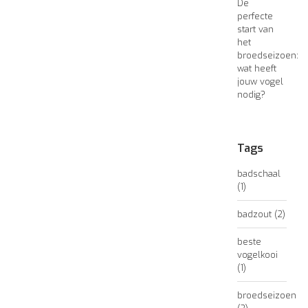
De
perfecte
start van
het
broedseizoen:
wat heeft
jouw vogel
nodig?
Tags
badschaal
(1)
badzout
(2)
beste
vogelkooi
(1)
broedseizoen