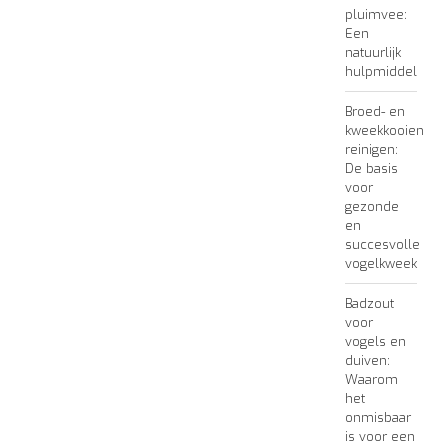
pluimvee:
Een
natuurlijk
hulpmiddel
Broed- en
kweekkooien
reinigen:
De basis
voor
gezonde
en
succesvolle
vogelkweek
Badzout
voor
vogels en
duiven:
Waarom
het
onmisbaar
is voor een