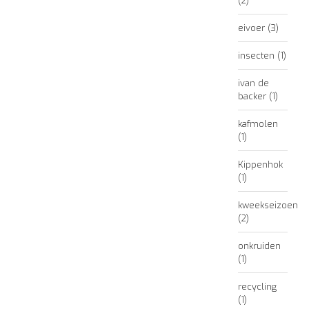
(2)
eivoer
(3)
insecten
(1)
ivan de
backer
(1)
kafmolen
(1)
Kippenhok
(1)
kweekseizoen
(2)
onkruiden
(1)
recycling
(1)