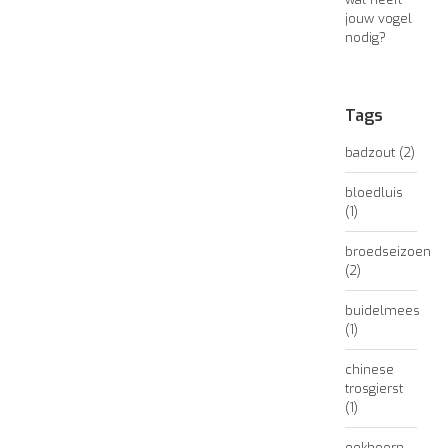
jouw vogel
nodig?
Tags
badzout
(2)
bloedluis
(1)
broedseizoen
(2)
buidelmees
(1)
chinese
trosgierst
(1)
eekhoorn