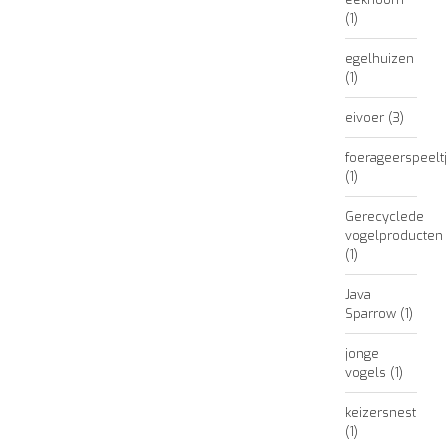
(1)
egelhuizen
(1)
eivoer
(3)
foerageerspeelt
(1)
Gerecyclede
vogelproducten
(1)
Java
Sparrow
(1)
jonge
vogels
(1)
keizersnest
(1)