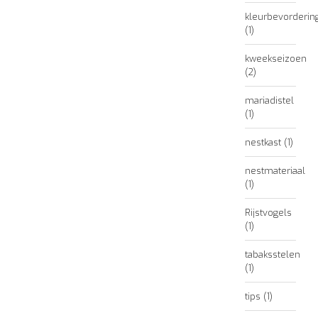
kleurbevorderin
(1)
kweekseizoen
(2)
mariadistel
(1)
nestkast
(1)
nestmateriaal
(1)
Rijstvogels
(1)
tabaksstelen
(1)
tips
(1)